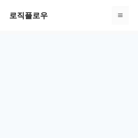
Skip
to
로직플로우
Menu
content