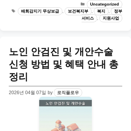
Categories
Uncategorized
Tags
배회감지기 무상보급
,
보건복지부
,
복지
,
정부
서비스
,
지원사업
노인 안검진 및 개안수술
신청 방법 및 혜택 안내 총
정리
2026년 04월 07일
by
로직플로우