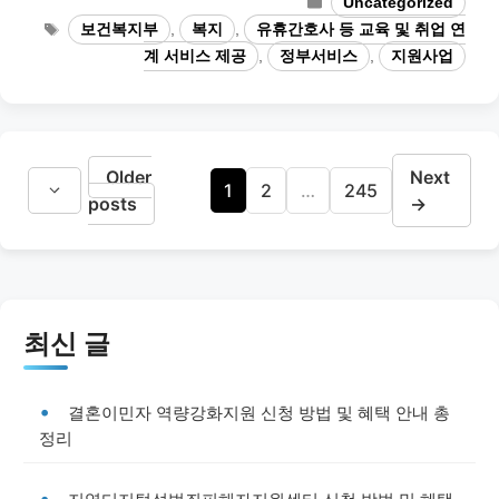
Uncategorized
Tags
보건복지부
,
복지
,
유휴간호사 등 교육 및 취업 연
계 서비스 제공
,
정부서비스
,
지원사업
Older
Next
Page
Page
Page
1
2
…
245
posts
→
최신 글
결혼이민자 역량강화지원 신청 방법 및 혜택 안내 총
정리