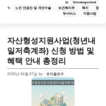
Categories
Uncategorized
Tags
노인 안검진 및 개안수술
,
보건복지부
,
복지
,
정
부서비스
,
지원사업
자산형성지원사업(청년내
일저축계좌) 신청 방법 및
혜택 안내 총정리
2026년 04월 07일
by
로직플로우