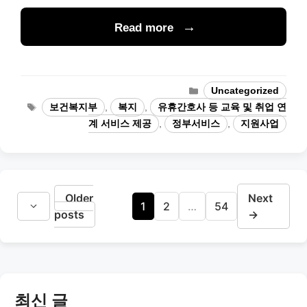
Read more
Categories
Uncategorized
Tags
보건복지부
,
복지
,
유휴간호사 등 교육 및 취업 연
계 서비스 제공
,
정부서비스
,
지원사업
Older
Next
Page
Page
Page
1
2
…
54
posts
→
최신 글