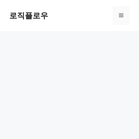
Skip
to
로직플로우
Menu
content