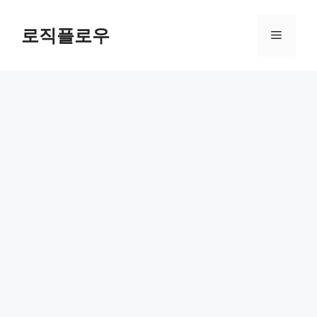
Skip
to
로직플로우
Menu
content