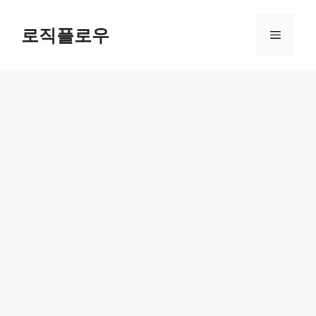
Skip
to
로직플로우
Menu
content