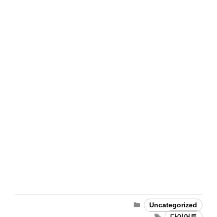
Categories
Uncategorized
Tags
다이어트