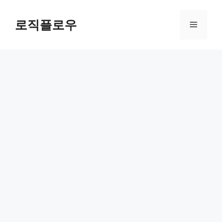
Skip
to
로직플로우
Menu
content