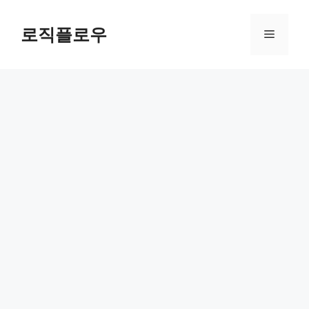
Skip
to
로직플로우
Menu
content