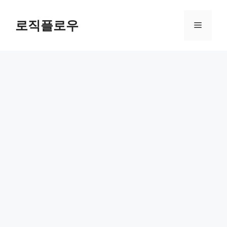
Skip
to
로직플로우
Menu
content