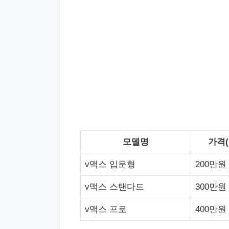
모델명
가격(
v맥스 입문형
200만원
v맥스 스탠다드
300만원
v맥스 프로
400만원