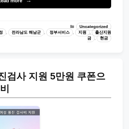
Read more
Categories
Uncategorized
정
,
전라남도 해남군
,
정부서비스
,
지원
,
출산지원
금
,
현금
진검사 지원 5만원 쿠폰으
준비