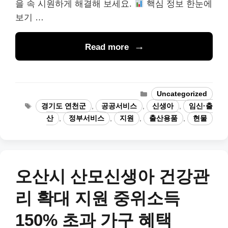
을 속 시원하게 해결해 보세요.
핵심 정보 한눈에
보기 …
Read more
Categories
Uncategorized
Tags
경기도 연천군
,
공공서비스
,
신생아
,
임신·출
산
,
정부서비스
,
지원
,
출산용품
,
현물
오산시 산모신생아 건강관
리 확대 지원 중위소득
150% 초과 가구 혜택