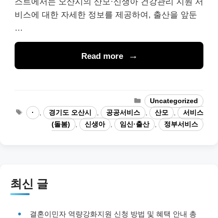
스트에서는 오산시의 산모·신생아 건강관리 지원 서
비스에 대한 자세한 정보를 제공하여, 출산을 앞둔
…
Read more
Categories
Uncategorized
Tags
·
,
경기도 오산시
,
공공서비스
,
산모
,
서비스
(돌봄)
,
신생아
,
임신·출산
,
정부서비스
최신 글
결혼이민자 역량강화지원 신청 방법 및 혜택 안내 총