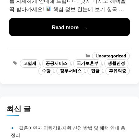
를 자세하게 안내해 드립니다. 잊지 마시고 혜택을
꼭 받아가세요!
핵심 정보 한눈에 보기 항목 …
Read more
Categories
Uncategorized
Tags
고엽제
,
공공서비스
,
국가보훈부
,
생활안정
,
수당
,
정부서비스
,
현금
,
후유의증
최신 글
결혼이민자 역량강화지원 신청 방법 및 혜택 안내 총
정리