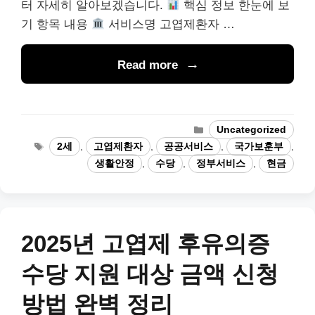
터 자세히 알아보겠습니다.
핵심 정보 한눈에 보
기 항목 내용
서비스명 고엽제환자 …
Read more
Categories
Uncategorized
Tags
2세
,
고엽제환자
,
공공서비스
,
국가보훈부
,
생활안정
,
수당
,
정부서비스
,
현금
2025년 고엽제 후유의증
수당 지원 대상 금액 신청
방법 완벽 정리