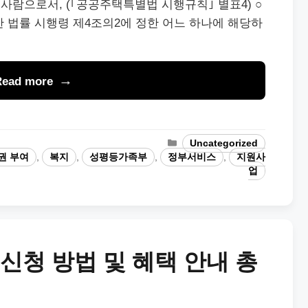
람으로서, (｢공공주택특별법 시행규칙｣ 별표4) ○
 법률 시행령 제4조의2에 정한 어느 하나에 해당하
Read more
Categories
Uncategorized
권 부여
,
복지
,
성평등가족부
,
정부서비스
,
지원사
업
신청 방법 및 혜택 안내 총