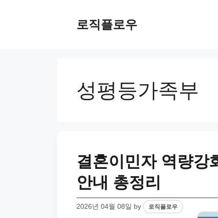
Skip
to
로직플로우
content
성평등가족부
결혼이민자 역량강화
안내 총정리
2026년 04월 08일
by
로직플로우