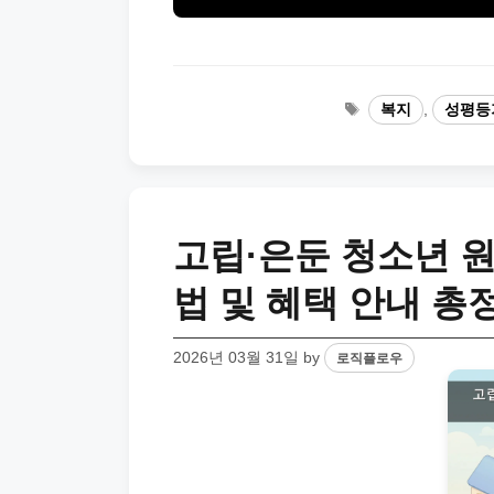
Tags
복지
,
성평등
고립·은둔 청소년 원
법 및 혜택 안내 총
2026년 03월 31일
by
로직플로우