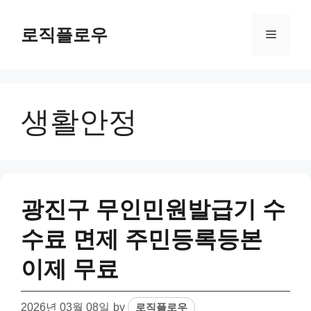
Skip
to
로직플로우
Menu
content
생활안정
광진구 무인민원발급기 수
수료 면제 주민등록등본
이제 무료
2026년 03월 08일
by
로직플로우