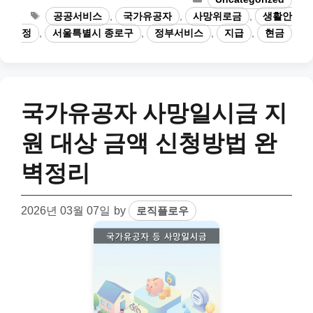
Tags
공공서비스
,
국가유공자
,
사망위로금
,
생활안
정
,
서울특별시 종로구
,
정부서비스
,
지급
,
현금
국가유공자 사망일시금 지
원 대상 금액 신청방법 완
벽정리
2026년 03월 07일
by
로직플로우