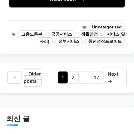
Categories
Uncategorized
Tags
고용노동부
,
공공서비스
,
생활안정
,
서비스(일
자리)
,
정부서비스
,
청년성장프로젝트
Older
Next
Page
Page
Page
1
2
…
17
posts
→
최신 글