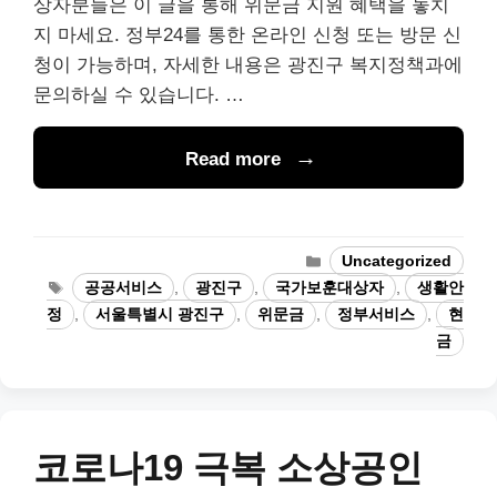
상자분들은 이 글을 통해 위문금 지원 혜택을 놓치
지 마세요. 정부24를 통한 온라인 신청 또는 방문 신
청이 가능하며, 자세한 내용은 광진구 복지정책과에
문의하실 수 있습니다. …
Read more
Categories
Uncategorized
Tags
공공서비스
,
광진구
,
국가보훈대상자
,
생활안
정
,
서울특별시 광진구
,
위문금
,
정부서비스
,
현
금
코로나19 극복 소상공인