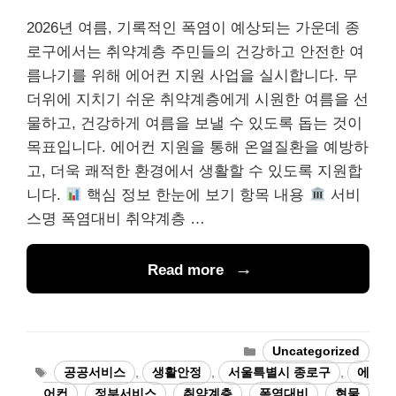
2026년 여름, 기록적인 폭염이 예상되는 가운데 종
로구에서는 취약계층 주민들의 건강하고 안전한 여
름나기를 위해 에어컨 지원 사업을 실시합니다. 무
더위에 지치기 쉬운 취약계층에게 시원한 여름을 선
물하고, 건강하게 여름을 보낼 수 있도록 돕는 것이
목표입니다. 에어컨 지원을 통해 온열질환을 예방하
고, 더욱 쾌적한 환경에서 생활할 수 있도록 지원합
니다.
핵심 정보 한눈에 보기 항목 내용
서비
스명 폭염대비 취약계층 …
Read more
Categories
Uncategorized
Tags
공공서비스
,
생활안정
,
서울특별시 종로구
,
에
어컨
,
정부서비스
,
취약계층
,
폭염대비
,
현물