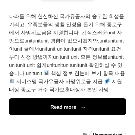
나라를 위해 헌신하신 국가유공자의 숭고한 희생을
기리고, 유족분들의 생활 안정을 돕기 위해 종로구
에서 사망위로금을 지원합니다. 갑작스러운unit 사
망으로unitunitunit 경황이 없으시겠지만,unitunitunit
이unit 글에서unitunit unitunitunit 자격unitunit 요건
부터 신청 방법까지unitunit unit 모든 정보를unitunit
unitunit unit 쉽게unitunitunitunitunit 확인하실 수 있
습니다.unitunit
핵심 정보 한눈에 보기 항목 내용
서비스명 국가유공자 사망위로금 지급
지원
대상 종로구 거주 국가보훈대상자 본인 사망 …
Read more
Categories
Uncategorized