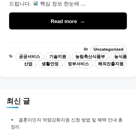
드립니다.
핵심 정보 한눈에 …
Read more
Categories
Uncategorized
Tags
공공서비스
,
기술지원
,
농림축산식품부
,
농식품
산업
,
생활안정
,
정부서비스
,
해외진출지원
최신 글
결혼이민자 역량강화지원 신청 방법 및 혜택 안내 총
정리