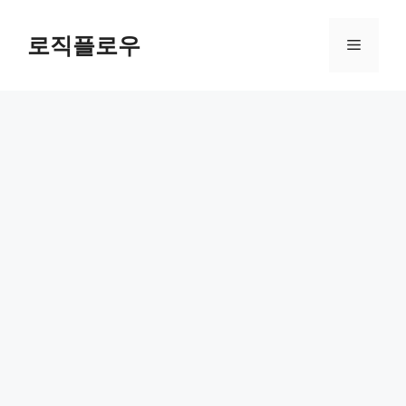
Skip
to
로직플로우
Menu
content