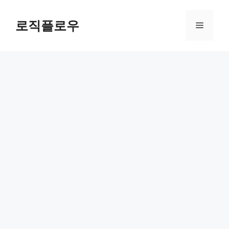
Skip
to
로직플로우
Menu
content