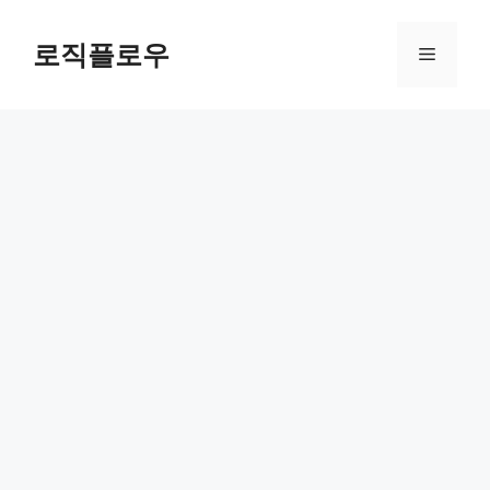
Skip
to
로직플로우
Menu
content