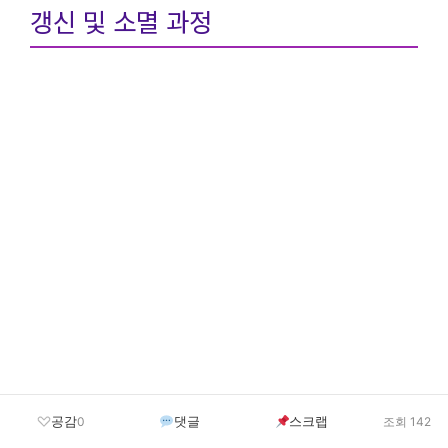
갱신 및 소멸 과정
공감
댓글
스크랩
0
조회 142