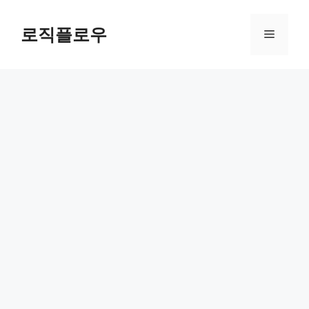
Skip
to
로직플로우
Menu
content