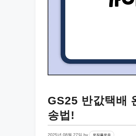
GS25 반값택배 
송법!
2025년 08월 27일
by
로직플로우