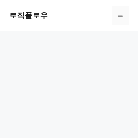
Skip
to
로직플로우
Menu
content