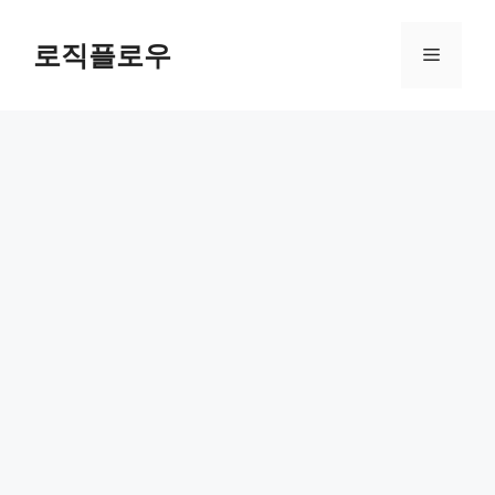
Skip
to
로직플로우
Menu
content