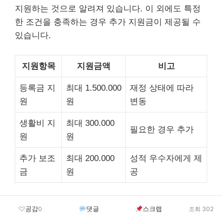
지원하는 것으로 알려져 있습니다. 이 외에도 특정
한 조건을 충족하는 경우 추가 지원금이 제공될 수
있습니다.
지원항목
지원금액
비고
등록금 지
최대 1.500.000
재정 상태에 따라
원
원
변동
생활비 지
최대 300.000
필요한 경우 추가
원
원
추가 보조
최대 200.000
성적 우수자에게 제
금
원
공
추가적인 장학금 정보를 위해
공감
댓글
스크랩
0
조회 302