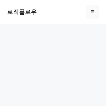
Skip
to
로직플로우
Menu
content