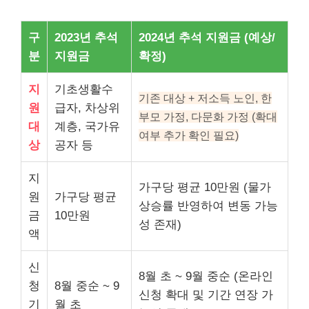
구
2023년 추석
2024년 추석 지원금 (예상/
분
지원금
확정)
지
기초생활수
기존 대상 + 저소득 노인, 한
원
급자, 차상위
부모 가정, 다문화 가정 (확대
대
계층, 국가유
여부 추가 확인 필요)
상
공자 등
지
가구당 평균 10만원 (물가
원
가구당 평균
상승률 반영하여 변동 가능
금
10만원
성 존재)
액
신
8월 초 ~ 9월 중순 (온라인
청
8월 중순 ~ 9
신청 확대 및 기간 연장 가
기
월 초