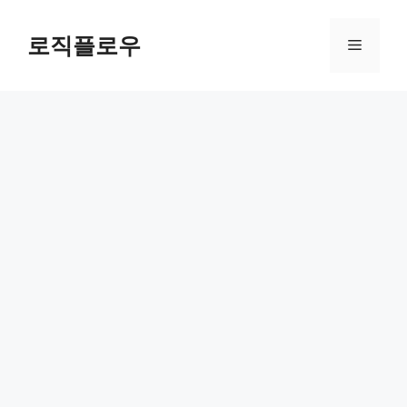
Skip
to
로직플로우
Menu
content