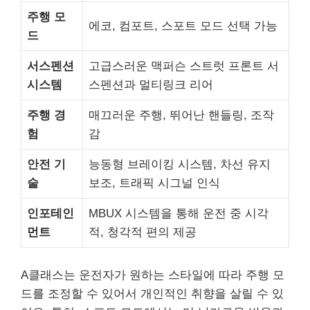
주행 모
에코, 컴포트, 스포트 모드 선택 가능
드
서스펜션
고급스러운 맥퍼슨 스트럿 프론트 서
시스템
스펜션과 멀티링크 리어
주행 경
매끄러운 주행, 뛰어난 핸들링, 조작
험
감
안전 기
능동형 브레이킹 시스템, 차선 유지
술
보조, 트래픽 시그널 인식
인포테인
MBUX 시스템을 통해 운전 중 시각
먼트
적, 청각적 편의 제공
A클래스는 운전자가 원하는 스타일에 따라 주행 모
드를 조정할 수 있어서 개인적인 취향을 살릴 수 있