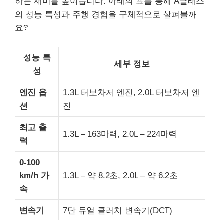
하는 재미를 높여줍니다. 아래의 표를 통해 A클래스
의 성능 특성과 주행 경험을 구체적으로 살펴볼까
요?
성능 특
세부 정보
성
엔진 옵
1.3L 터보차저 엔진, 2.0L 터보차저 엔
션
진
최고 출
1.3L – 163마력, 2.0L – 224마력
력
0-100
km/h 가
1.3L – 약 8.2초, 2.0L – 약 6.2초
속
변속기
7단 듀얼 클러치 변속기(DCT)