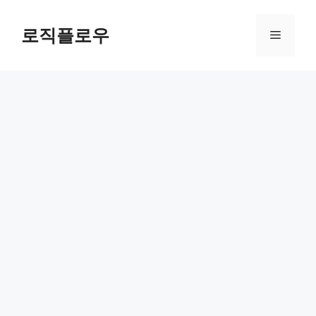
Skip
to
로직플로우
Menu
content