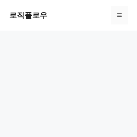
Skip
to
로직플로우
Menu
content