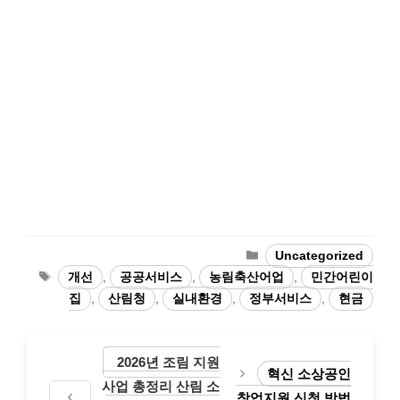
Categories
Uncategorized
Tags
개선
,
공공서비스
,
농림축산어업
,
민간어린이
집
,
산림청
,
실내환경
,
정부서비스
,
현금
2026년 조림 지원
혁신 소상공인
사업 총정리 산림 소
창업지원 신청 방법