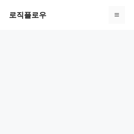
Skip
to
로직플로우
Menu
content