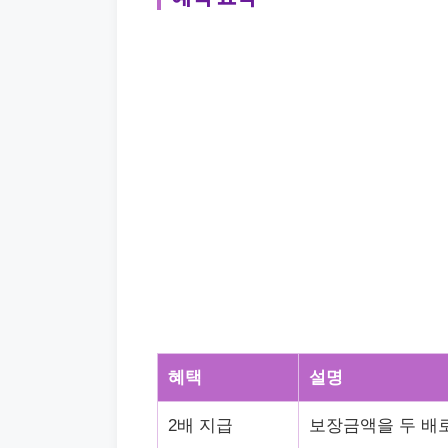
혜택
설명
2배 지급
보장금액을 두 배로