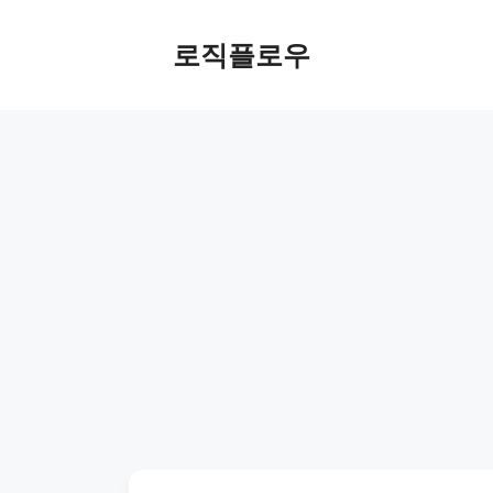
Skip
to
로직플로우
content