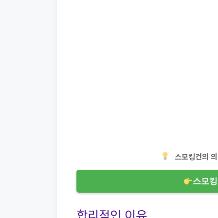
스모킹건의 의
스모킹
합리적인 이유