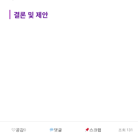
결론 및 제안
공감
댓글
스크랩
0
조회 131