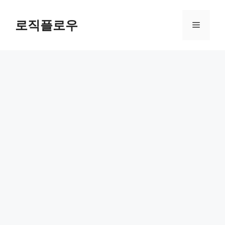
Skip
to
로직플로우
Menu
content