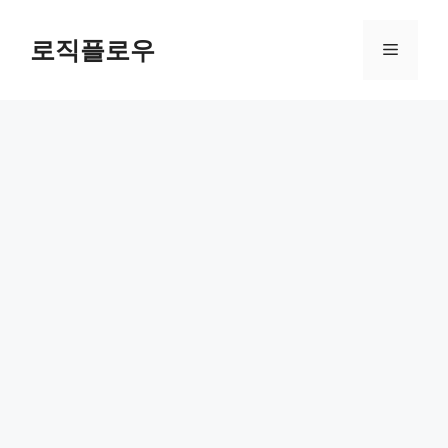
Skip
to
로직플로우
Menu
content