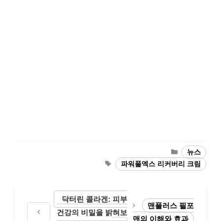
Categories
뉴스
Tags
파워풀엑스 리커버리 크림
닥터린 콜라겐: 피부
맨플러스 필포
건강의 비밀을 밝혀보
맨의 이해와 효과