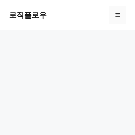
Skip
to
로직플로우
Menu
content