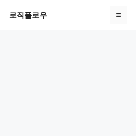
Skip
to
로직플로우
Menu
content