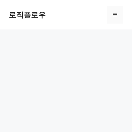
Skip
to
로직플로우
Menu
content