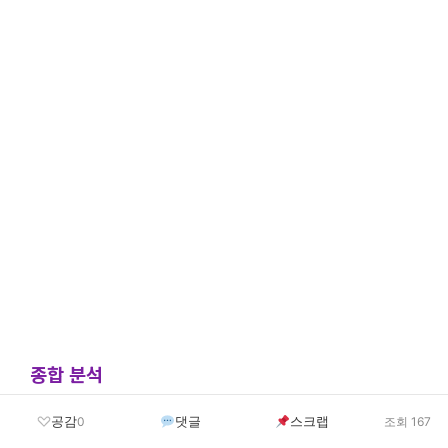
종합 분석
각 방법은 장단점이 있으며, 개인의 재정 상황과 건강
공감
댓글
스크랩
0
조회 167