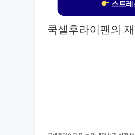
스트레스
쿡셀후라이팬의 재