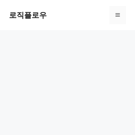
Skip
to
로직플로우
Menu
content