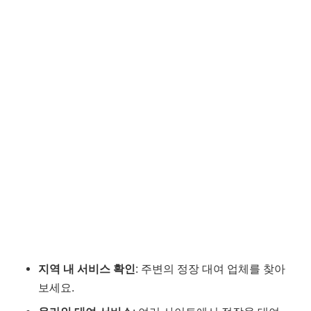
지역 내 서비스 확인
: 주변의 정장 대여 업체를 찾아
보세요.