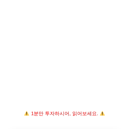
1분만 투자하시어, 읽어보세요.