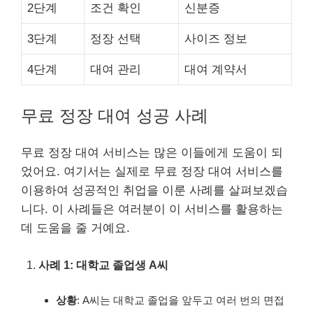
2단계
조건 확인
신분증
3단계
정장 선택
사이즈 정보
4단계
대여 관리
대여 계약서
무료 정장 대여 성공 사례
무료 정장 대여 서비스는 많은 이들에게 도움이 되
었어요. 여기서는 실제로 무료 정장 대여 서비스를
이용하여 성공적인 취업을 이룬 사례를 살펴보겠습
니다. 이 사례들은 여러분이 이 서비스를 활용하는
데 도움을 줄 거예요.
사례 1: 대학교 졸업생 A씨
상황
: A씨는 대학교 졸업을 앞두고 여러 번의 면접