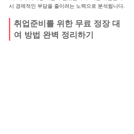
시 경제적인 부담을 줄이려는 노력으로 분석됩니다.
취업준비를 위한 무료 정장 대
여 방법 완벽 정리하기