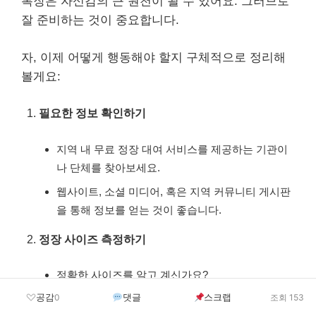
복장은 자신감의 큰 원천이 될 수 있어요. 그러므로
잘 준비하는 것이 중요합니다.
자, 이제 어떻게 행동해야 할지 구체적으로 정리해
볼게요:
필요한 정보 확인하기
지역 내 무료 정장 대여 서비스를 제공하는 기관이
나 단체를 찾아보세요.
웹사이트, 소셜 미디어, 혹은 지역 커뮤니티 게시판
을 통해 정보를 얻는 것이 좋습니다.
정장 사이즈 측정하기
정확한 사이즈를 알고 계신가요?
공감
댓글
스크랩
0
조회 153
직접 매장을 방문해 바디 사이즈를 측정하거나, 미