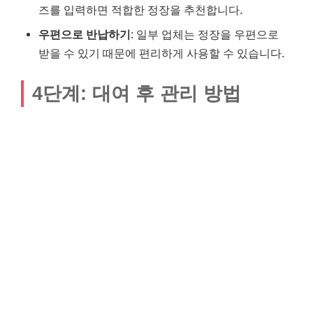
즈를 입력하면 적합한 정장을 추천합니다.
우편으로 반납하기
: 일부 업체는 정장을 우편으로
받을 수 있기 때문에 편리하게 사용할 수 있습니다.
4단계: 대여 후 관리 방법