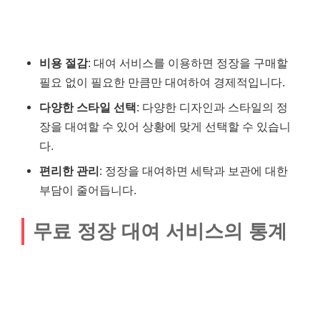
비용 절감
: 대여 서비스를 이용하면 정장을 구매할
필요 없이 필요한 만큼만 대여하여 경제적입니다.
다양한 스타일 선택
: 다양한 디자인과 스타일의 정
장을 대여할 수 있어 상황에 맞게 선택할 수 있습니
다.
편리한 관리
: 정장을 대여하면 세탁과 보관에 대한
부담이 줄어듭니다.
무료 정장 대여 서비스의 통계