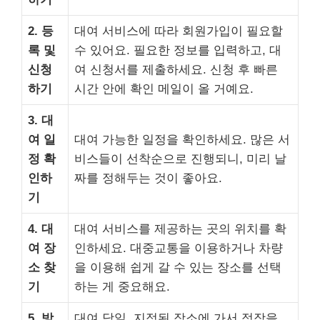
2. 등
대여 서비스에 따라 회원가입이 필요할
록 및
수 있어요. 필요한 정보를 입력하고, 대
신청
여 신청서를 제출하세요. 신청 후 빠른
하기
시간 안에 확인 메일이 올 거예요.
3. 대
여 일
대여 가능한 일정을 확인하세요. 많은 서
정 확
비스들이 선착순으로 진행되니, 미리 날
인하
짜를 정해두는 것이 좋아요.
기
4. 대
대여 서비스를 제공하는 곳의 위치를 확
여 장
인하세요. 대중교통을 이용하거나 차량
소 찾
을 이용해 쉽게 갈 수 있는 장소를 선택
기
하는 게 중요해요.
5. 방
대여 당일, 지정된 장소에 가서 정장을