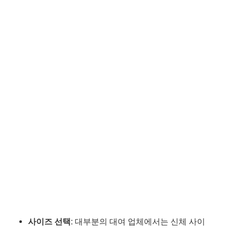
사이즈 선택
: 대부분의 대여 업체에서는 신체 사이