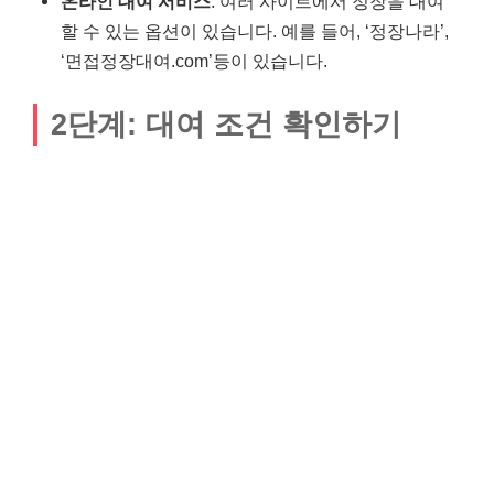
온라인 대여 서비스
: 여러 사이트에서 정장을 대여
할 수 있는 옵션이 있습니다. 예를 들어, ‘정장나라’,
‘면접정장대여.com’등이 있습니다.
2단계: 대여 조건 확인하기