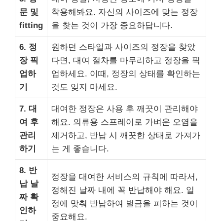
문 및
착용해봐요. 자신의 사이즈에 맞는 정장
fitting
을 찾는 것이 가장 중요하답니다.
6. 정
원하던 스타일과 사이즈의 정장을 찾았
장 픽
다면, 대여 절차를 마무리하고 정장을 픽
업하
업하세요. 이때, 정장의 상태를 확인하는
기
것도 잊지 마세요.
7. 대
대여한 정장은 사용 후 깨끗이 관리해야
여 후
해요. 의류용 스프레이로 가벼운 오염을
관리
제거하고, 반납 시 깨끗한 상태로 가져가
하기
는 게 좋습니다.
8. 반
정장을 대여한 서비스의 규칙에 따라서,
납 날
정해진 날짜 내에 꼭 반납해야 해요. 일
짜 확
정에 맞춰 반납하여 벌금을 피하는 것이
인하
중요해요.