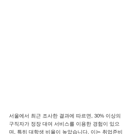
서울에서 최근 조사한 결과에 따르면, 30% 이상의
구직자가 정장 대여 서비스를 이용한 경험이 있으
며, 특히 대학생 비율이 높았습니다. 이는 취업준비