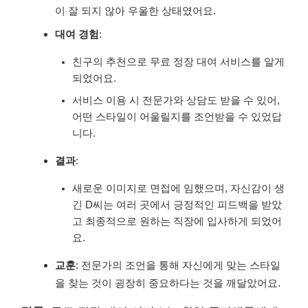
이 잘 되지 않아 우울한 상태였어요.
대여 경험
:
친구의 추천으로 무료 정장 대여 서비스를 알게
되었어요.
서비스 이용 시 전문가와 상담도 받을 수 있어,
어떤 스타일이 어울릴지를 조언받을 수 있었답
니다.
결과
:
새로운 이미지로 면접에 임했으며, 자신감이 생
긴 D씨는 여러 곳에서 긍정적인 피드백을 받았
고 최종적으로 원하는 직장에 입사하게 되었어
요.
교훈
: 전문가의 조언을 통해 자신에게 맞는 스타일
을 찾는 것이 굉장히 중요하다는 것을 깨달았어요.