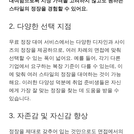
대여함으로써 시장 가격을 고려하지 않고도 원하는
스타일의 정장을 경험할 수 있어요.
2. 다양한 선택 지점
무료 정장 대여 서비스에서는 다양한 디자인과 사이
즈의 정장을 제공하므로, 여러 차례의 면접에 맞춰
선택할 수 있는 폭이 넓어요. 예를 들어, 각기 다른
기업에서 요구하는 복장 기준이 다를 수 있는데, 이
에 맞춰 여러 스타일의 정장을 대여하는 것이 가능
해요. 이러한 다양성 덕분에 취업 준비생들은 자신
에게 가장 잘 맞는 정장을 찾는 데 도움을 받을 수
있습니다.
3. 자존감 및 자신감 향상
정장을 제대로 갖추어 입는 것만으로도 면접에서의