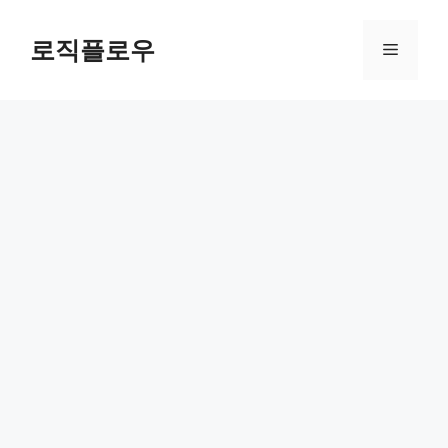
Skip
to
로직플로우
Menu
content