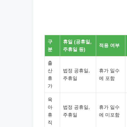
구
휴일 (공휴일,
적용 여부
분
주휴일 등)
출
산
법정 공휴일,
휴가 일수
휴
주휴일
에 포함
가
육
아
법정 공휴일,
휴가 일수
휴
주휴일
에 미포함
직