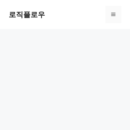
Skip
to
로직플로우
Menu
content