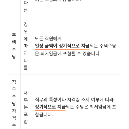
다
름
경
우
주
모든 직원에게
에
택
일정 금액이 정기적으로 지급
되는 주택수당
따
수
라
은 최저임금에 포함될 수 있습니다.
당
다
름
직
무
대
수
직무의 특성이나 자격증 소지 여부에 따라
부
당,
정기적으로 지급
되는 수당은 최저임금에 포
분
자
포
함됩니다.
격
함
수