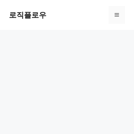
Skip
to
로직플로우
Menu
content