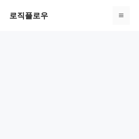
Skip
to
로직플로우
Menu
content