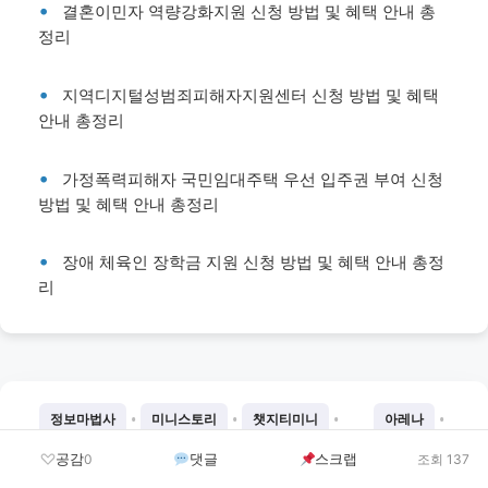
결혼이민자 역량강화지원 신청 방법 및 혜택 안내 총
정리
지역디지털성범죄피해자지원센터 신청 방법 및 혜택
안내 총정리
가정폭력피해자 국민임대주택 우선 입주권 부여 신청
방법 및 혜택 안내 총정리
장애 체육인 장학금 지원 신청 방법 및 혜택 안내 총정
리
•
•
•
•
정보마법사
미니스토리
챗지티미니
아레나
•
•
•
•
벌스데이
뉴게인
SNS대란템
SNS인기템
공감
댓글
스크랩
0
조회 137
•
•
•
•
SNS이슈템스토리
SNS완판템
SNS꿀템
SNS꿀템저장소