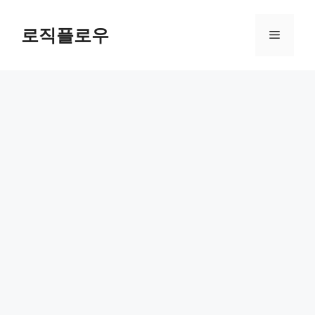
Skip
to
로직플로우
Menu
content