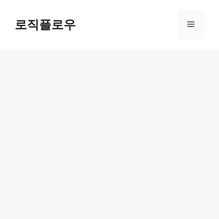
Skip
to
로직플로우
Menu
content