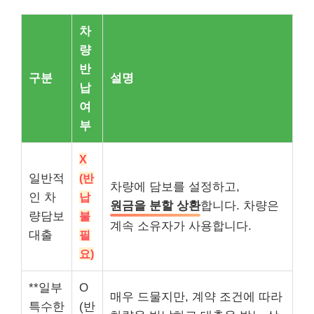
차
량
반
구분
설명
납
여
부
X
일반적
(반
차량에 담보를 설정하고,
인 차
납
원금을 분할 상환
합니다. 차량은
량담보
불
계속 소유자가 사용합니다.
대출
필
요)
**일부
O
매우 드물지만, 계약 조건에 따라
특수한
(반