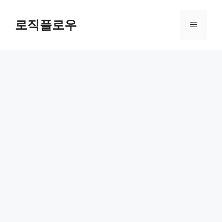
Skip
to
로직플로우
Menu
content