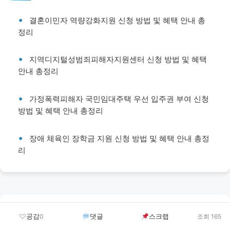
결혼이민자 역량강화지원 신청 방법 및 혜택 안내 총
정리
지역디지털성범죄피해자지원센터 신청 방법 및 혜택
안내 총정리
가정폭력피해자 국민임대주택 우선 입주권 부여 신청
방법 및 혜택 안내 총정리
장애 체육인 장학금 지원 신청 방법 및 혜택 안내 총정
리
•
•
•
•
정보마법사
미니스토리
챗지티미니
아레나
공감
댓글
스크랩
0
조회 165
•
•
•
•
벌스데이
뉴게인
SNS대란템
SNS인기템