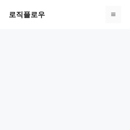
Skip
to
로직플로우
Menu
content