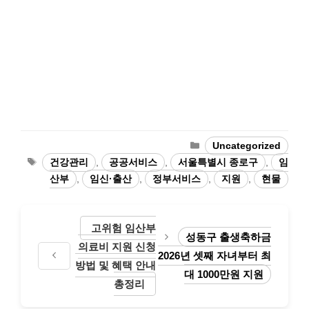
Categories
Uncategorized
Tags
건강관리
,
공공서비스
,
서울특별시 종로구
,
임
산부
,
임신·출산
,
정부서비스
,
지원
,
현물
고위험 임산부
성동구 출생축하금
의료비 지원 신청
2026년 셋째 자녀부터 최
방법 및 혜택 안내
대 1000만원 지원
총정리