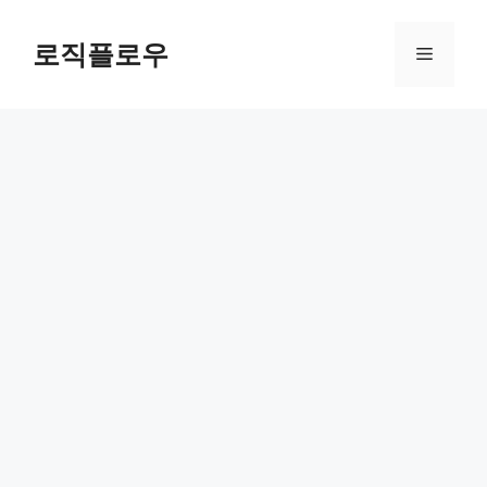
Skip
to
로직플로우
Menu
content