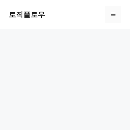
Skip
to
로직플로우
Menu
content