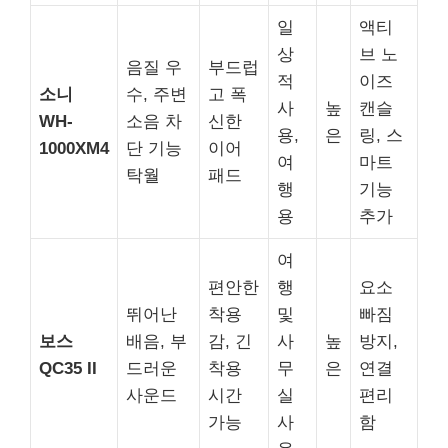
일
액티
상
브 노
음질 우
부드럽
적
이즈
소니
수, 주변
고 폭
사
높
캔슬
WH-
소음 차
신한
용,
은
링, 스
1000XM4
단 기능
이어
여
마트
탁월
패드
행
기능
용
추가
여
편안한
행
요소
뛰어난
착용
및
빠짐
보스
배음, 부
감, 긴
사
높
방지,
QC35 II
드러운
착용
무
은
연결
사운드
시간
실
편리
가능
사
함