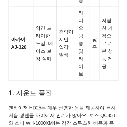
용
라
디
저렴
약간 드
오
한 가
경량이
라이한
방
격으
아카이
지만
낮
느낌, 베
송
로 기
AJ-320
열감
은
이스 보
및
본 성
발생
강 실패
라
능 제
이
공
브
1. 사운드 품질
젠하이저 HD25는 매우 선명한 음을 제공하여 특히
저음 광팬들 사이에서 인기가 많아요. 보스 QC35 II
와 소니 WH-1000XM4는 각각 스무스한 배음과 음