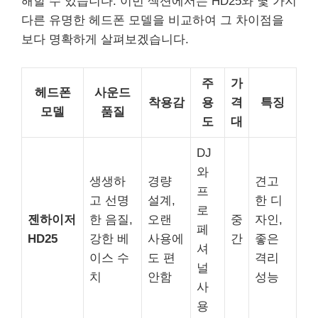
해할 수 있습니다. 이번 섹션에서는 HD25와 몇 가지
다른 유명한 헤드폰 모델을 비교하여 그 차이점을
보다 명확하게 살펴보겠습니다.
주
가
헤드폰
사운드
착용감
용
격
특징
모델
품질
도
대
DJ
와
생생하
경량
견고
프
고 선명
설계,
한 디
로
젠하이저
한 음질,
오랜
중
자인,
페
HD25
강한 베
사용에
간
좋은
셔
이스 수
도 편
격리
널
치
안함
성능
사
용