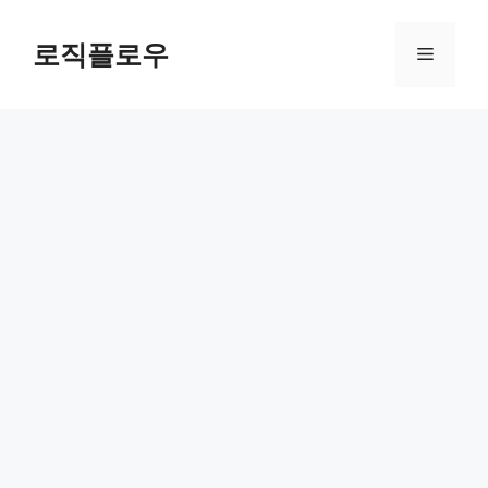
Skip
to
로직플로우
Menu
content