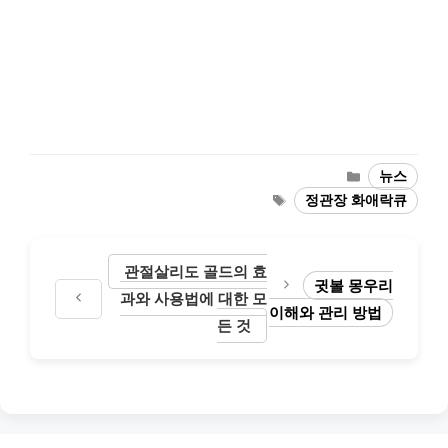
Categories
뉴스
Tags
정관장 화애락큐
관절살리도 골드의 효
귓볼 몽우리
과와 사용법에 대한 모
이해와 관리 방법
든 것