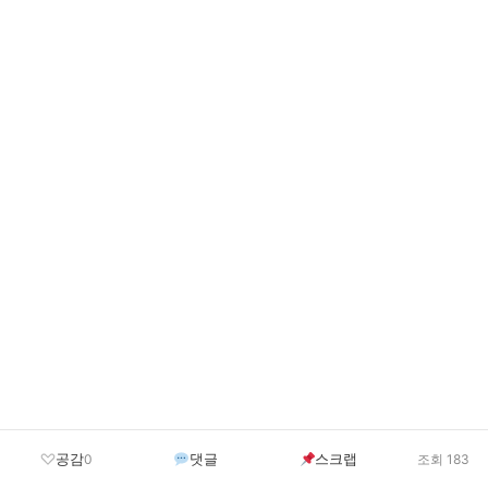
공감
댓글
스크랩
0
조회 183