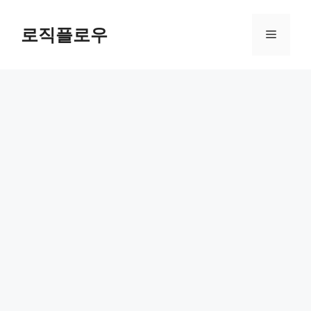
Skip
to
로직플로우
Menu
content