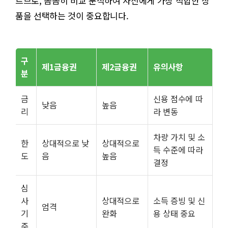
르므로, 꼼꼼히 비교 분석하여 자신에게 가장 적합한 상
품을 선택하는 것이 중요합니다.
구
제1금융권
제2금융권
유의사항
분
금
신용 점수에 따
낮음
높음
리
라 변동
차량 가치 및 소
한
상대적으로 낮
상대적으로
득 수준에 따라
도
음
높음
결정
심
사
상대적으로
소득 증빙 및 신
엄격
기
완화
용 상태 중요
준