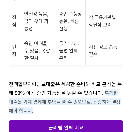
안전성 높음,
승인 가능성
장
각 금융기관별
금리 우대 가
높음, 빠른
점
장단점 고려
능성
진행
승인 어려울
금리 부담,
단
사전 정보 습득
수 있음, 복잡
불법 업체
점
필수
한 절차
주의
전액할부차량담보대출은 꼼꼼한 준비와 비교 분석을 통
해 90% 이상 승인 가능성을 높일 수 있습니다.
무리한
대출은 가계 경제에 부담을 줄 수 있으므로, 신중하게 결정
해야 합니다.
금리별 완벽 비교